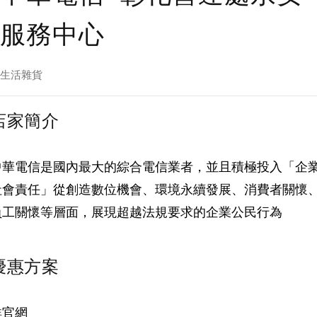
服務中心
生活雜貨
店家簡介
中華電信是國內最大的綜合電信業者，並且積極投入「企
社會責任」從創造數位機會、環境永續發展、消費者關懷
員工關懷等層面，展現超越法規要求的企業公民行為
優惠方案
詳官網