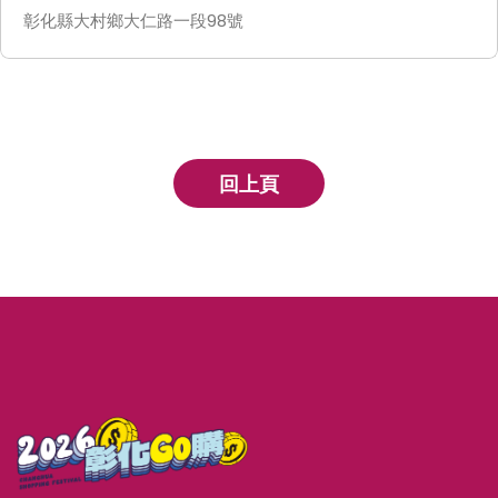
彰化縣大村鄉大仁路一段98號
回上頁