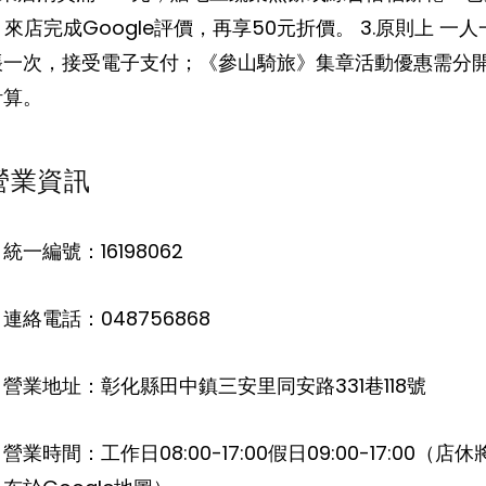
. 來店完成Google評價，再享50元折價。 3.原則上 一人
帳一次，接受電子支付；《參山騎旅》集章活動優惠需分
計算。
營業資訊
統一編號：16198062
連絡電話：048756868
。營業地址：彰化縣田中鎮三安里同安路331巷118號
營業時間：工作日08:00-17:00假日09:00-17:00（店休