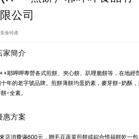
限公司
美食特產
店家簡介
A++耶呷呷專營各式煎餅、夾心餅、趴哩脆餅等，在地經
四十年的老字號品牌。煎餅薄餅均蛋奶素，麥芽餅-奶酥，
麥餅-全素。
優惠方案
1. 來店消費滿600元，贈毛豆蔬菜煎餅或綜合惜福餅乾一包