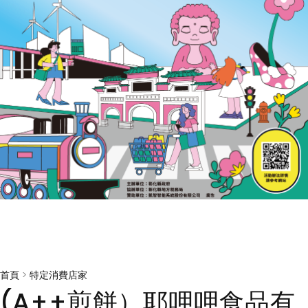
首頁
>
特定消費店家
(A++煎餅）耶呷呷食品有