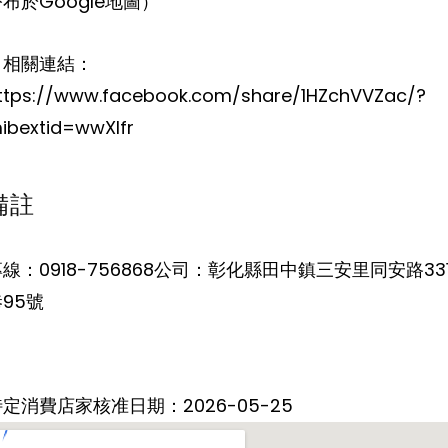
布於Google地圖）
。相關連結：
ttps://www.facebook.com/share/1HZchVVZac/?
ibextid=wwXIfr
備註
線：0918-756868公司：彰化縣田中鎮三安里同安路33
95號
定消費店家核准日期：2026-05-25