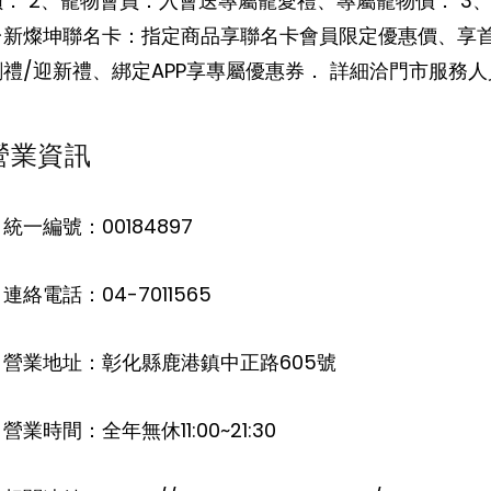
價． 2、寵物會員：入會送專屬寵愛禮、專屬寵物價． 3
台新燦坤聯名卡：指定商品享聯名卡會員限定優惠價、享
刷禮/迎新禮、綁定APP享專屬優惠券． 詳細洽門市服務人
營業資訊
統一編號：00184897
連絡電話：04-7011565
。營業地址：彰化縣鹿港鎮中正路605號
營業時間：全年無休11:00~21:30