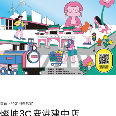
首頁
>
特定消費店家
燦坤3C鹿港建中店