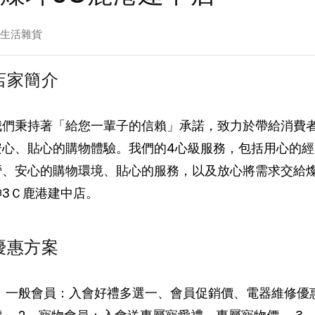
生活雜貨
店家簡介
我們秉持著「給您一輩子的信賴」承諾，致力於帶給消費
安心、貼心的購物體驗。我們的4心級服務，包括用心的經
營、安心的購物環境、貼心的服務，以及放心將需求交給
坤3Ｃ鹿港建中店。
優惠方案
1、一般會員：入會好禮多選一、會員促銷價、電器維修優