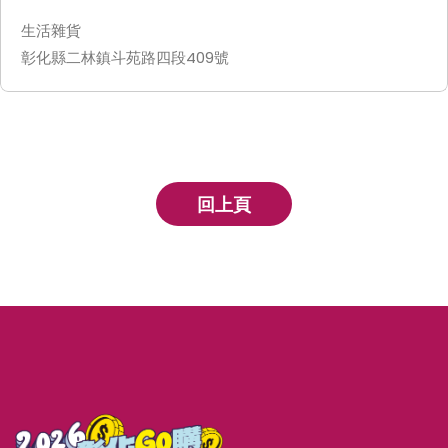
生活雜貨
彰化縣二林鎮斗苑路四段409號
回上頁