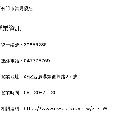
享有門市當月優惠
營業資訊
統一編號：39656286
連絡電話：047775769
。營業地址：彰化縣鹿港鎮復興路251號
營業時間：08：30-21：30
相關連結：https://www.ck-care.com.tw/zh-TW