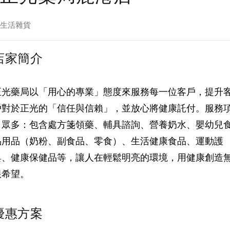
生活雜貨
店家簡介
​正光藥局以「用心的專業」態度來服務每一位客戶，提升
戶對於正光的「信任與信賴」，並放心將健康託付。服務
目眾多：包含處方箋領藥、輔具諮詢、營養奶水、嬰幼兒
品用品（奶粉、副食品、零食）、生活健康食品、運動護
具、健康保健品等，讓人在輕鬆明亮的環境，用健康創造
限希望。
優惠方案