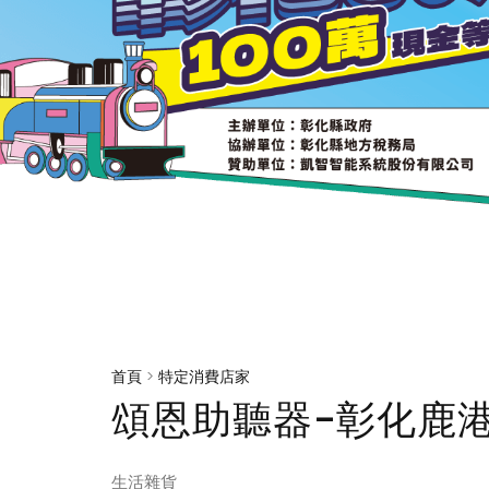
首頁
>
特定消費店家
頌恩助聽器-彰化鹿
生活雜貨