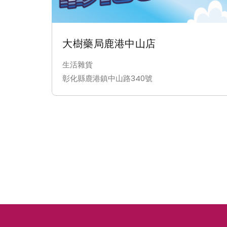
大樹藥局鹿港中山店
生活雜貨
彰化縣鹿港鎮中山路340號