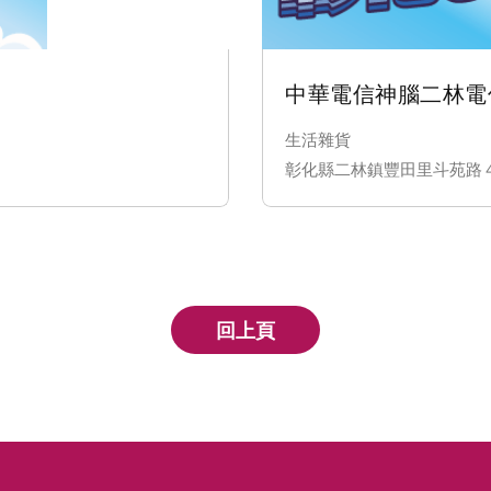
中華電信神腦二林電
生活雜貨
彰化縣二林鎮豐田里斗苑路
回上頁