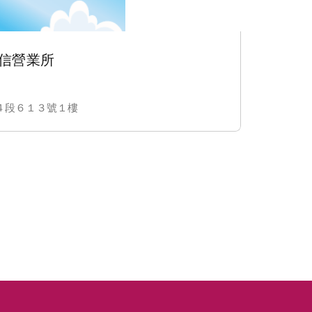
信營業所
全家
生活雜
４段６１３號１樓
彰化縣