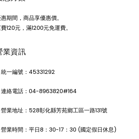
優惠期間，商品享優惠價。
費120元，滿1200元免運費。
營業資訊
統一編號：45331292
連絡電話：04-8963820#164
。營業地址：528彰化縣芳苑鄉工區一路131號
營業時間：平日8：30-17：30 (國定假日休息)