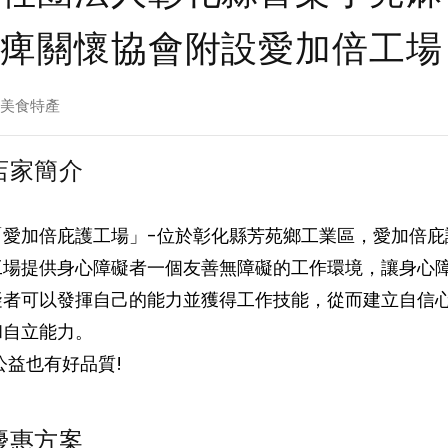
痺關懷協會附設愛加倍工場
美食特產
店家簡介
「愛加倍庇護工場」-位於彰化縣芳苑鄉工業區，愛加倍庇
工場提供身心障礙者一個友善無障礙的工作環境，讓身心
礙者可以發揮自己的能力並獲得工作技能，從而建立自信
和自立能力。
公益也有好品質!
優惠方案