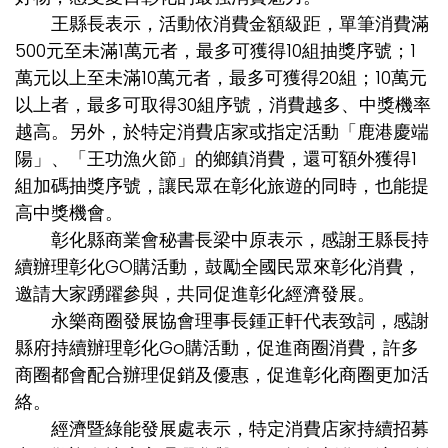
王縣長表示，活動依消費金額級距，單筆消費滿
500元至未滿1萬元者，最多可獲得10組抽獎序號；1
萬元以上至未滿10萬元者，最多可獲得20組；10萬元
以上者，最多可取得30組序號，消費越多、中獎機率
越高。另外，於特定消費店家或指定活動「鹿港慶端
陽」、「王功漁火節」的鄉鎮消費，還可額外獲得1
組加碼抽獎序號，讓民眾在彰化旅遊的同時，也能提
高中獎機會。
彰化縣商業會秘書長梁中原表示，感謝王縣長持
續辦理彰化GO購活動，鼓勵全國民眾來彰化消費，
邀請大家踴躍參與，共同促進彰化經濟發展。
永樂商圈發展協會理事長鍾正軒代表致詞，感謝
縣府持續辦理彰化Go購活動，促進商圈消費，許多
商圈都會配合辦理促銷及優惠，促進彰化商圈更加活
絡。
經濟暨綠能發展處表示，特定消費店家持續招募