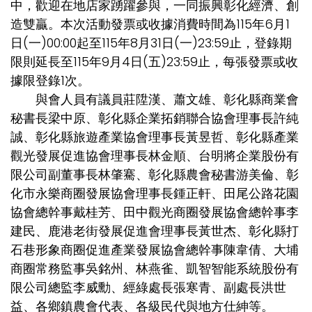
中，歡迎在地店家踴躍參與，一同振興彰化經濟、創
造雙贏。本次活動發票或收據消費時間為115年6月1
日(一)00:00起至115年8月31日(一)23:59止，登錄期
限則延長至115年9月4日(五)23:59止，每張發票或收
據限登錄1次。
與會人員有議員莊陞漢、蕭文雄、彰化縣商業會
秘書長梁中原、彰化縣企業拓銷聯合協會理事長許純
誠、彰化縣旅遊產業協會理事長黃昱哲、彰化縣產業
觀光發展促進協會理事長林金順、台明將企業股份有
限公司副董事長林肇騫、彰化縣農會秘書游美倫、彰
化市永樂商圈發展協會理事長鍾正軒、田尾公路花園
協會總幹事戴桂芳、田中觀光商圈發展協會總幹事李
建民、鹿港老街發展促進會理事長黃世杰、彰化縣打
石巷形象商圈促進產業發展協會總幹事陳韋倩、大埔
商圈常務監事吳銘州、林燕雀、凱智智能系統股份有
限公司總監李威勳、經綠處長張寒青、副處長洪世
益、各鄉鎮農會代表、各級民代與地方仕紳等。