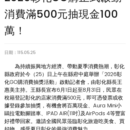
消費滿500元抽現金100
萬！
日期：115.05.25
為持續振興地方經濟、帶動夏季消費熱潮，彰化
縣政府於今（25）日上午在縣府中庭舉辦「2026彰
化GO購消費抽獎活動」啟動記者會，由彰化縣長王
惠美主持。王縣長宣布6月1日起至8月31日，民眾在
稅籍登記彰化的店家消費滿500元，即可憑發票或收
據登錄參加抽獎，有機會將百萬現金、Aura Mini小
鷗拉電動腳踏車、IPAD AIR(11吋)及AirPods 4等豐富
好禮帶回家。邀請全國民眾蒞臨彰化旅遊吃美食、買
好物，感受夏日彰化的最強消費魅力。